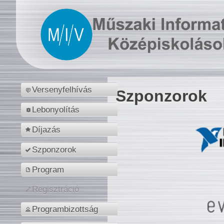
Versenyfelhívás
Szponzorok
Lebonyolítás
Díjazás
Szponzorok
Program
Regisztráció
Programbizottság