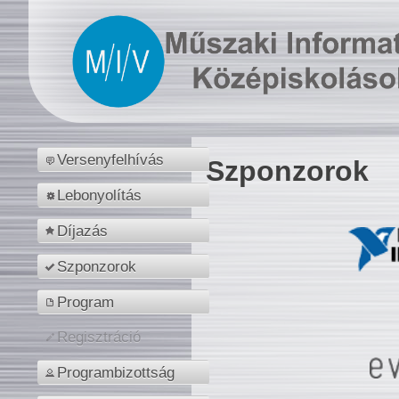
Versenyfelhívás
Szponzorok
Lebonyolítás
Díjazás
Szponzorok
Program
Regisztráció
Programbizottság