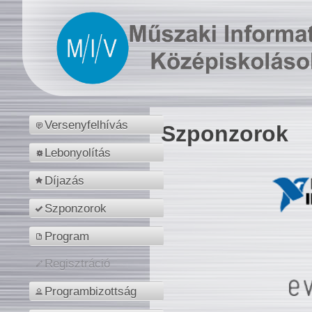
Versenyfelhívás
Szponzorok
Lebonyolítás
Díjazás
Szponzorok
Program
Regisztráció
Programbizottság