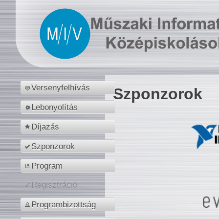
Versenyfelhívás
Szponzorok
Lebonyolítás
Díjazás
Szponzorok
Program
Regisztráció
Programbizottság