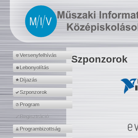
Versenyfelhívás
Szponzorok
Lebonyolítás
Díjazás
Szponzorok
Program
Regisztráció
Programbizottság