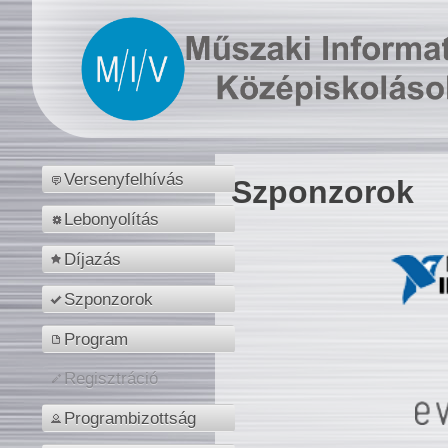
Versenyfelhívás
Szponzorok
Lebonyolítás
Díjazás
Szponzorok
Program
Regisztráció
Programbizottság