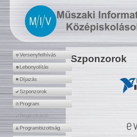
Versenyfelhívás
Szponzorok
Lebonyolítás
Díjazás
Szponzorok
Program
Regisztráció
Programbizottság