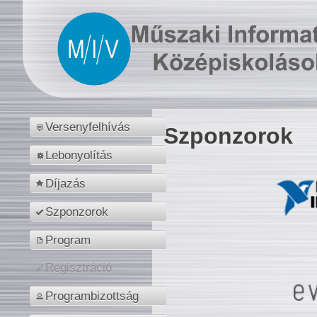
Versenyfelhívás
Szponzorok
Lebonyolítás
Díjazás
Szponzorok
Program
Regisztráció
Programbizottság