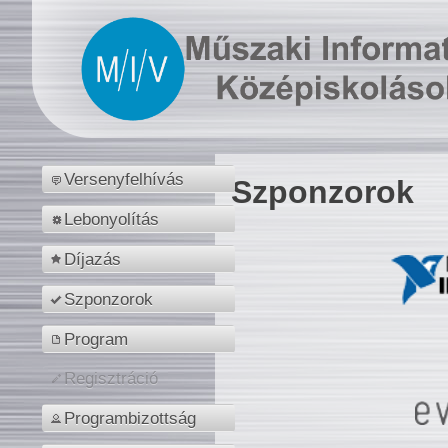
Versenyfelhívás
Szponzorok
Lebonyolítás
Díjazás
Szponzorok
Program
Regisztráció
Programbizottság