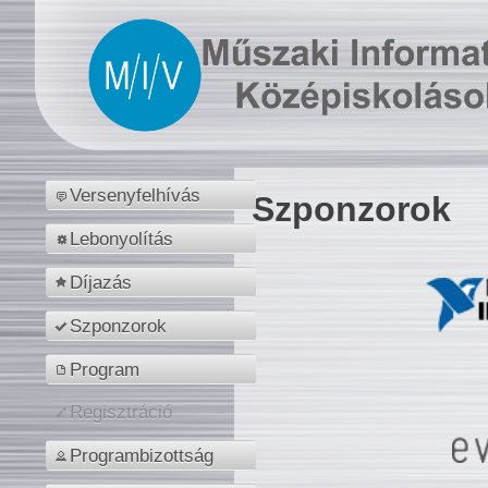
Versenyfelhívás
Szponzorok
Lebonyolítás
Díjazás
Szponzorok
Program
Regisztráció
Programbizottság