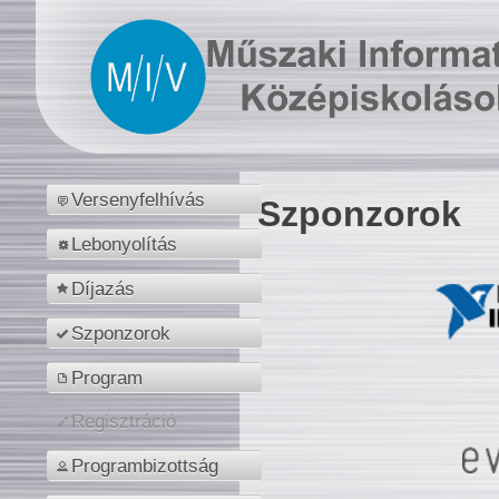
Versenyfelhívás
Szponzorok
Lebonyolítás
Díjazás
Szponzorok
Program
Regisztráció
Programbizottság