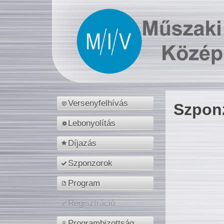
Versenyfelhívás
Szpon
Lebonyolítás
Díjazás
Szponzorok
Program
Regisztráció
Programbizottság