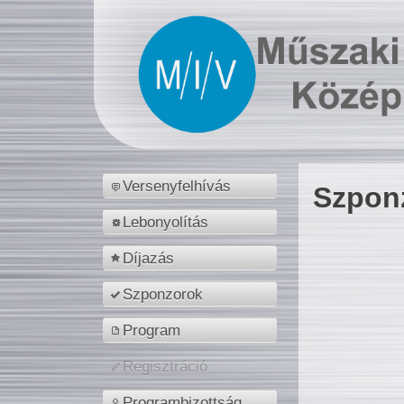
Versenyfelhívás
Szpon
Lebonyolítás
Díjazás
Szponzorok
Program
Regisztráció
Programbizottság