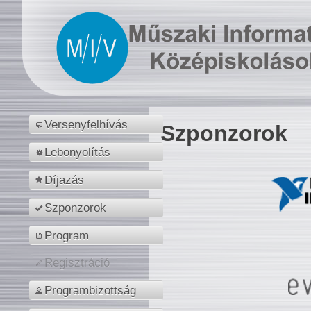
Versenyfelhívás
Szponzorok
Lebonyolítás
Díjazás
Szponzorok
Program
Regisztráció
Programbizottság