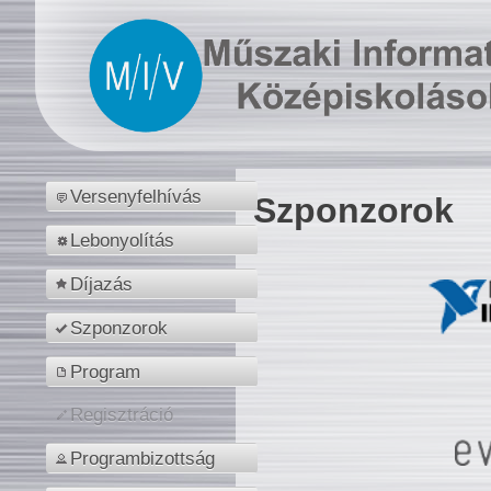
Versenyfelhívás
Szponzorok
Lebonyolítás
Díjazás
Szponzorok
Program
Regisztráció
Programbizottság