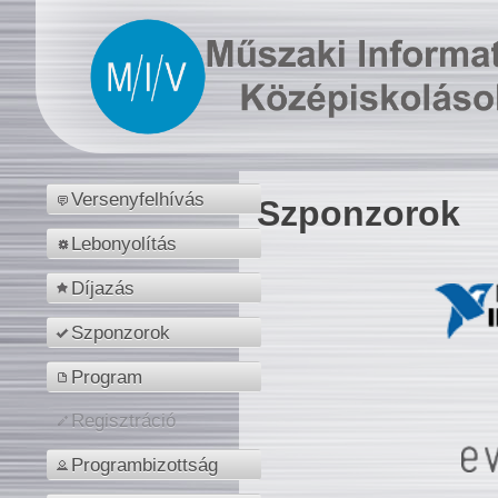
Versenyfelhívás
Szponzorok
Lebonyolítás
Díjazás
Szponzorok
Program
Regisztráció
Programbizottság