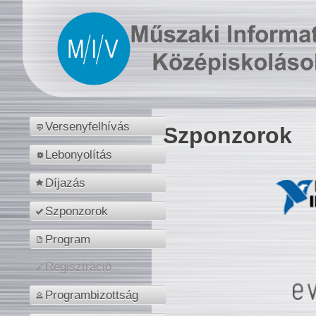
Versenyfelhívás
Szponzorok
Lebonyolítás
Díjazás
Szponzorok
Program
Regisztráció
Programbizottság