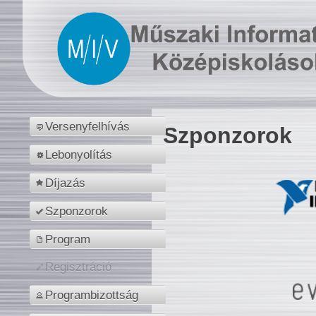
Versenyfelhívás
Szponzorok
Lebonyolítás
Díjazás
Szponzorok
Program
Regisztráció
Programbizottság