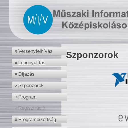
Versenyfelhívás
Szponzorok
Lebonyolítás
Díjazás
Szponzorok
Program
Regisztráció
Programbizottság