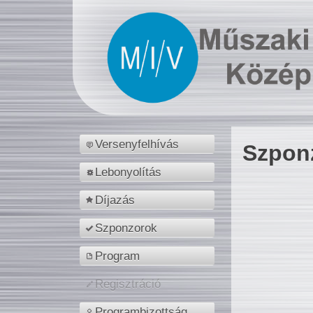
Versenyfelhívás
Szpon
Lebonyolítás
Díjazás
Szponzorok
Program
Regisztráció
Programbizottság