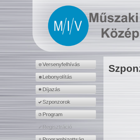
Versenyfelhívás
Szpon
Lebonyolítás
Díjazás
Szponzorok
Program
Regisztráció
Programbizottság