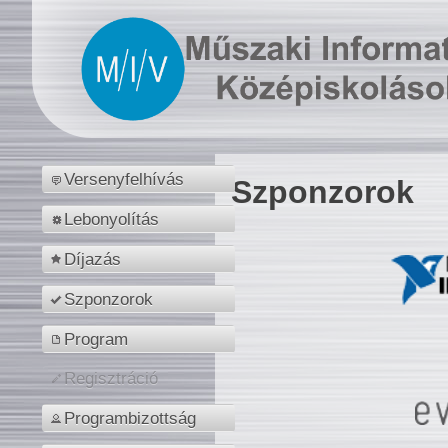
Versenyfelhívás
Szponzorok
Lebonyolítás
Díjazás
Szponzorok
Program
Regisztráció
Programbizottság