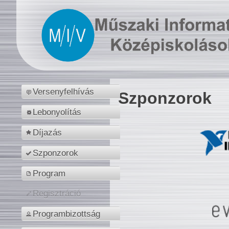
Versenyfelhívás
Szponzorok
Lebonyolítás
Díjazás
Szponzorok
Program
Regisztráció
Programbizottság