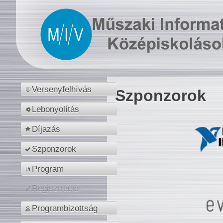
Versenyfelhívás
Szponzorok
Lebonyolítás
Díjazás
Szponzorok
Program
Regisztráció
Programbizottság