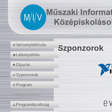
Versenyfelhívás
Szponzorok
Lebonyolítás
Díjazás
Szponzorok
Program
Regisztráció
Programbizottság