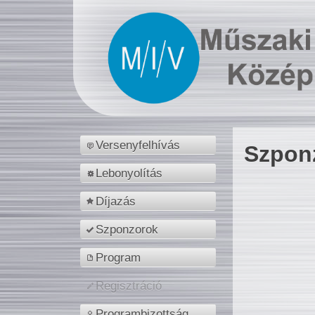
Versenyfelhívás
Szpon
Lebonyolítás
Díjazás
Szponzorok
Program
Regisztráció
Programbizottság