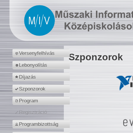
Versenyfelhívás
Szponzorok
Lebonyolítás
Díjazás
Szponzorok
Program
Regisztráció
Programbizottság