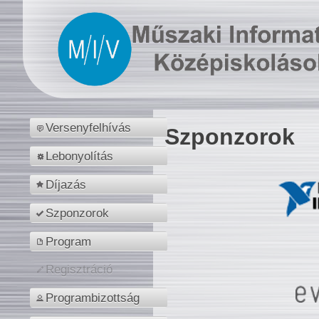
Versenyfelhívás
Szponzorok
Lebonyolítás
Díjazás
Szponzorok
Program
Regisztráció
Programbizottság