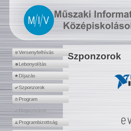
Versenyfelhívás
Szponzorok
Lebonyolítás
Díjazás
Szponzorok
Program
Regisztráció
Programbizottság