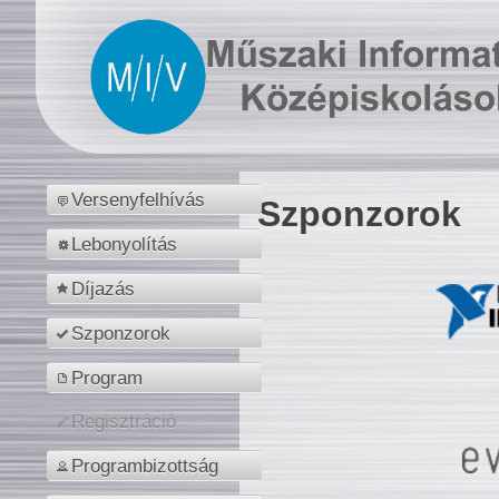
Versenyfelhívás
Szponzorok
Lebonyolítás
Díjazás
Szponzorok
Program
Regisztráció
Programbizottság