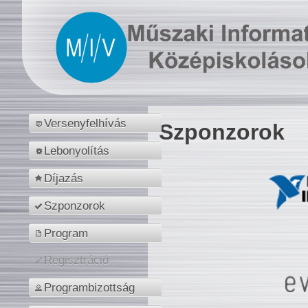
Versenyfelhívás
Szponzorok
Lebonyolítás
Díjazás
Szponzorok
Program
Regisztráció
Programbizottság