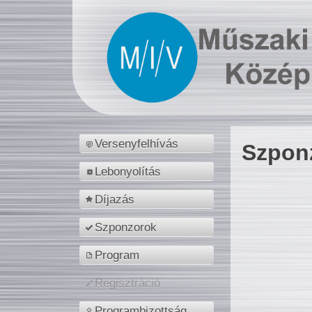
Versenyfelhívás
Szpon
Lebonyolítás
Díjazás
Szponzorok
Program
Regisztráció
Programbizottság