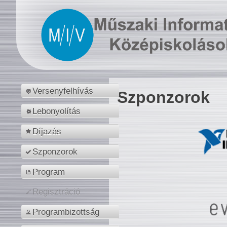
Versenyfelhívás
Szponzorok
Lebonyolítás
Díjazás
Szponzorok
Program
Regisztráció
Programbizottság