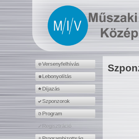
Versenyfelhívás
Szpon
Lebonyolítás
Díjazás
Szponzorok
Program
Regisztráció
Programbizottság