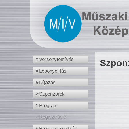
Versenyfelhívás
Szpon
Lebonyolítás
Díjazás
Szponzorok
Program
Regisztráció
Programbizottság