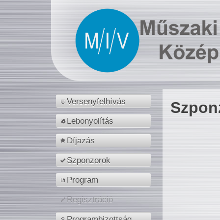
Versenyfelhívás
Szpon
Lebonyolítás
Díjazás
Szponzorok
Program
Regisztráció
Programbizottság