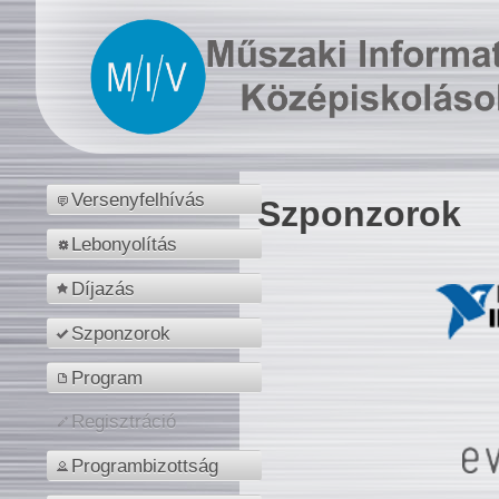
Versenyfelhívás
Szponzorok
Lebonyolítás
Díjazás
Szponzorok
Program
Regisztráció
Programbizottság