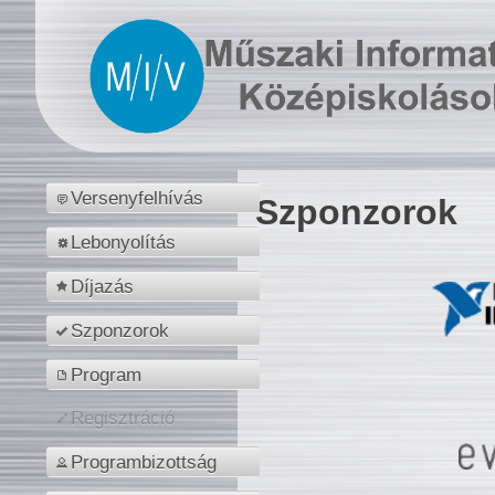
Versenyfelhívás
Szponzorok
Lebonyolítás
Díjazás
Szponzorok
Program
Regisztráció
Programbizottság