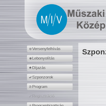
Versenyfelhívás
Szpon
Lebonyolítás
Díjazás
Szponzorok
Program
Regisztráció
Programbizottság