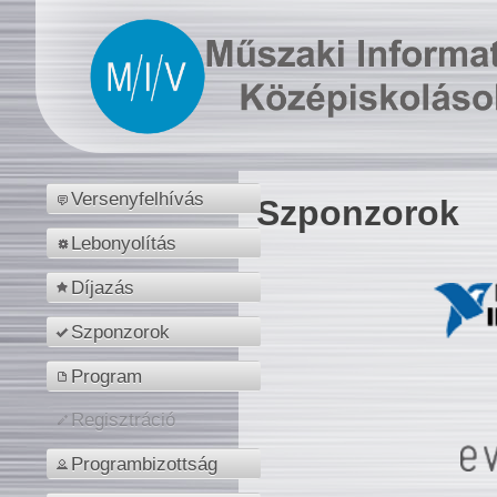
Versenyfelhívás
Szponzorok
Lebonyolítás
Díjazás
Szponzorok
Program
Regisztráció
Programbizottság