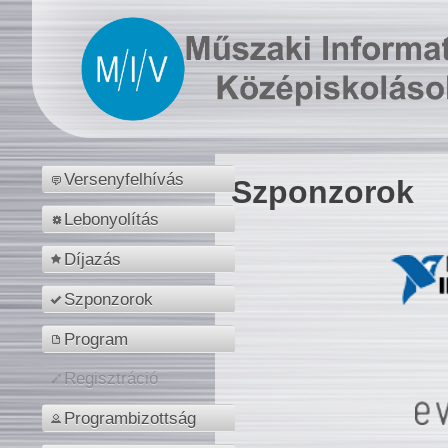
Versenyfelhívás
Szponzorok
Lebonyolítás
Díjazás
Szponzorok
Program
Regisztráció
Programbizottság