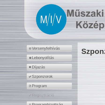
Versenyfelhívás
Szpon
Lebonyolítás
Díjazás
Szponzorok
Program
Regisztráció
Programbizottság