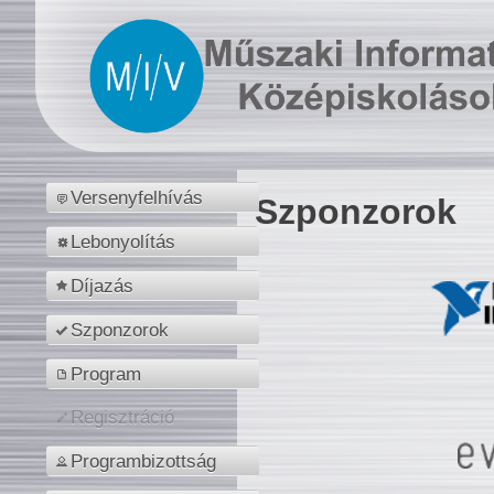
Versenyfelhívás
Szponzorok
Lebonyolítás
Díjazás
Szponzorok
Program
Regisztráció
Programbizottság