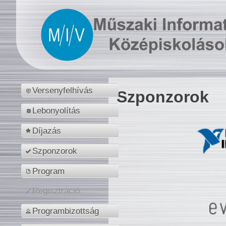
Versenyfelhívás
Szponzorok
Lebonyolítás
Díjazás
Szponzorok
Program
Regisztráció
Programbizottság