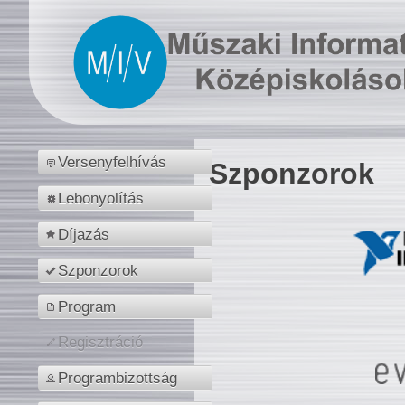
Versenyfelhívás
Szponzorok
Lebonyolítás
Díjazás
Szponzorok
Program
Regisztráció
Programbizottság