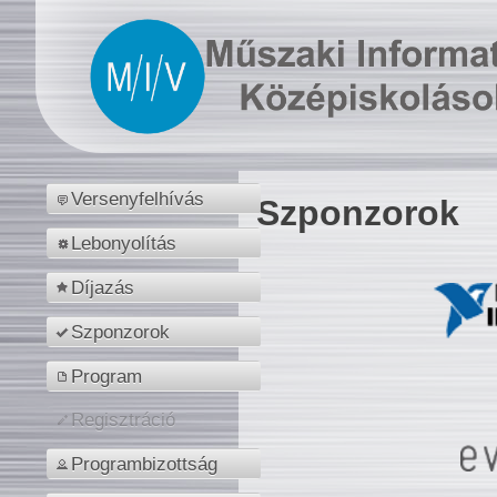
Versenyfelhívás
Szponzorok
Lebonyolítás
Díjazás
Szponzorok
Program
Regisztráció
Programbizottság