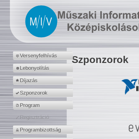
Versenyfelhívás
Szponzorok
Lebonyolítás
Díjazás
Szponzorok
Program
Regisztráció
Programbizottság