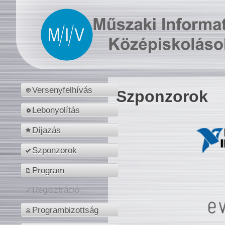
Versenyfelhívás
Szponzorok
Lebonyolítás
Díjazás
Szponzorok
Program
Regisztráció
Programbizottság