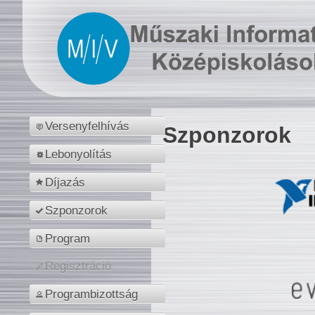
Versenyfelhívás
Szponzorok
Lebonyolítás
Díjazás
Szponzorok
Program
Regisztráció
Programbizottság