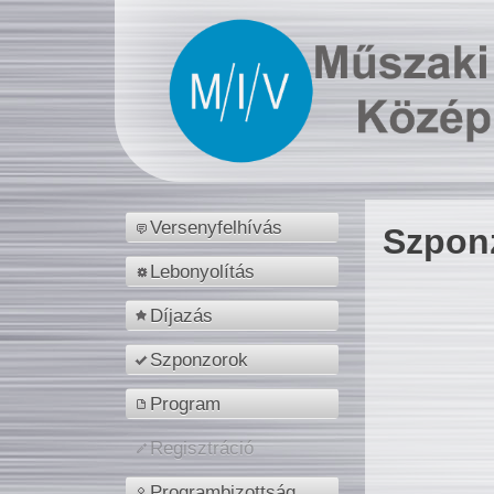
Versenyfelhívás
Szpon
Lebonyolítás
Díjazás
Szponzorok
Program
Regisztráció
Programbizottság